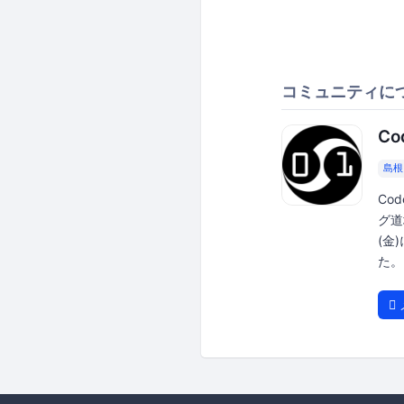
コミュニティに
Co
島根
Co
グ道場
(金
た。